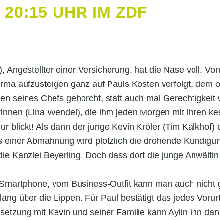
 20:15 UHR IM ZDF
 Angestellter einer Versicherung, hat die Nase voll. Vo
Firma aufzusteigen ganz auf Pauls Kosten verfolgt, dem 
n seines Chefs gehorcht, statt auch mal Gerechtigkeit 
rinnen (Lina Wendel), die ihm jeden Morgen mit ihren kes
blickt! Als dann der junge Kevin Kröler (Tim Kalkhof) e
us einer Abmahnung wird plötzlich die drohende Kündigu
ie Kanzlei Beyerling. Doch dass dort die junge Anwältin
ihr Smartphone, vom Business-Outfit kann man auch nicht
ng über die Lippen. Für Paul bestätigt das jedes Vorurtei
setzung mit Kevin und seiner Familie kann Aylin ihn d