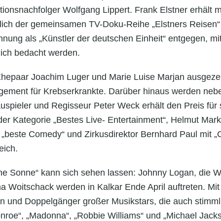
onsnachfolger Wolfgang Lippert. Frank Elstner erhält mit
slich der gemeinsamen TV-Doku-Reihe „Elstners Reisen“
chnung als „Künstler der deutschen Einheit“ entgegen, m
ich bedacht werden.
hepaar Joachim Luger und Marie Luise Marjan ausgezeic
gement für Krebserkrankte. Darüber hinaus werden neb
spieler und Regisseur Peter Weck erhält den Preis für 
der Kategorie „Bestes Live- Entertainment“, Helmut Mark
ür „beste Comedy“ und Zirkusdirektor Bernhard Paul mit „C
eich.
 Sonne“ kann sich sehen lassen: Johnny Logan, die We
 Woitschack werden in Kalkar Ende April auftreten. Mit „
n und Doppelgänger großer Musikstars, die auch stimml
onroe“, „Madonna“, „Robbie Williams“ und „Michael Jack