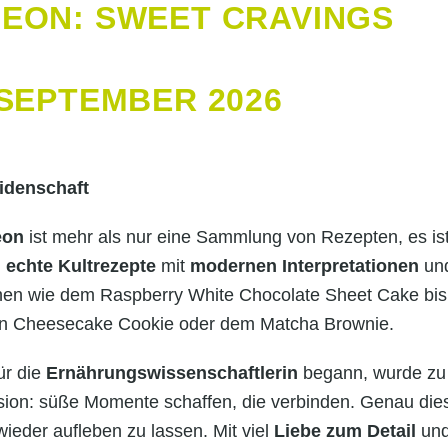
LEON: SWEET CRAVINGS
 SEPTEMBER 2026
idenschaft
eon
ist mehr als nur eine Sammlung von Rezepten, es is
d
echte Kultrezepte
mit
modernen Interpretationen
und
chen wie dem Raspberry White Chocolate Sheet Cake bis
n Cheesecake Cookie oder dem Matcha Brownie.
ür die
Ernährungswissenschaftlerin
begann, wurde z
ision: süße Momente schaffen, die verbinden. Genau die
ieder aufleben zu lassen. Mit viel
Liebe zum Detail
und