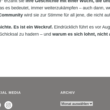
“ erzählt sie
ihre Geschichte mit einer Wucht,
die un
e, was es bedeutet, immer weiterzukämpfen – auch dann, 
n-Community
wird sie zur Stimme für all jene, die nicht a
chte. Es ist ein Weckruf.
Eindrücklich führt es vor Aug
m Schicksal zu hadern – und
warum es sich lohnt, nicht
IAL MEDIA
ARCHIV