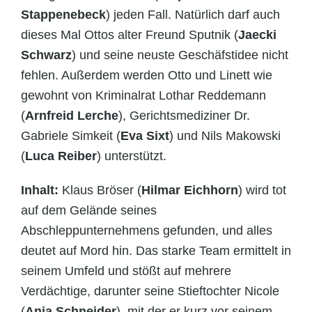
Stappenebeck
) jeden Fall. Natürlich darf auch
dieses Mal Ottos alter Freund Sputnik (
Jaecki
Schwarz
) und seine neuste Geschäfstidee nicht
fehlen. Außerdem werden Otto und Linett wie
gewohnt von Kriminalrat Lothar Reddemann
(
Arnfreid Lerche
), Gerichtsmediziner Dr.
Gabriele Simkeit (
Eva Sixt
) und Nils Makowski
(
Luca Reiber
) unterstützt.
Inhalt:
Klaus Bröser (
Hilmar Eichhorn
) wird tot
auf dem Gelände seines
Abschleppunternehmens gefunden, und alles
deutet auf Mord hin. Das starke Team ermittelt in
seinem Umfeld und stößt auf mehrere
Verdächtige, darunter seine Stieftochter Nicole
(
Anja Schneider
), mit der er kurz vor seinem