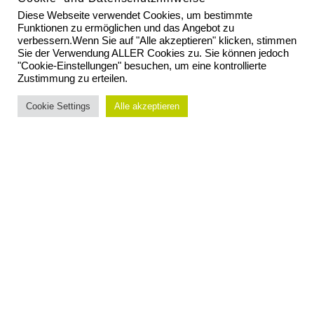
FRANZISKA
Diese Webseite verwendet Cookies, um bestimmte
Funktionen zu ermöglichen und das Angebot zu
REICHENBACH: LECKER
verbessern.Wenn Sie auf "Alle akzeptieren" klicken, stimmen
LUSTIG LIEBEVOLL
Sie der Verwendung ALLER Cookies zu. Sie können jedoch
"Cookie-Einstellungen" besuchen, um eine kontrollierte
Zustimmung zu erteilen.
ERSCHEINT AM 23.
OKTOBER 2026
Cookie Settings
Alle akzeptieren
READ MORE
DR. MARTIN STORR: